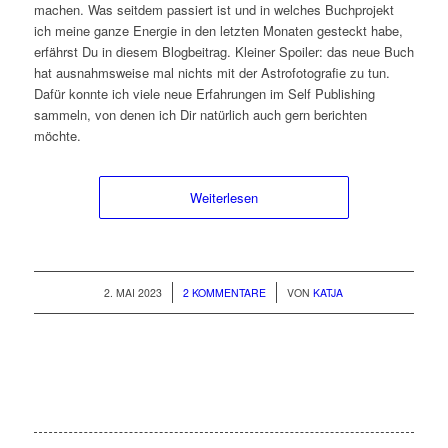
machen. Was seitdem passiert ist und in welches Buchprojekt
ich meine ganze Energie in den letzten Monaten gesteckt habe,
erfährst Du in diesem Blogbeitrag. Kleiner Spoiler: das neue Buch
hat ausnahmsweise mal nichts mit der Astrofotografie zu tun.
Dafür konnte ich viele neue Erfahrungen im Self Publishing
sammeln, von denen ich Dir natürlich auch gern berichten
möchte.
Weiterlesen
/
/
2. MAI 2023
2 KOMMENTARE
VON
KATJA