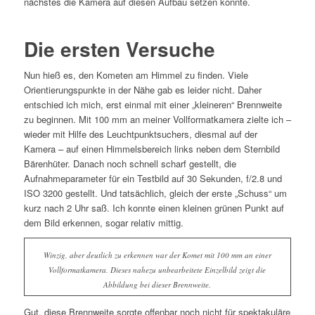
nächstes die Kamera auf diesen Aufbau setzen konnte.
Die ersten Versuche
Nun hieß es, den Kometen am Himmel zu finden. Viele
Orientierungspunkte in der Nähe gab es leider nicht. Daher
entschied ich mich, erst einmal mit einer „kleineren“ Brennweite
zu beginnen. Mit 100 mm an meiner Vollformatkamera zielte ich –
wieder mit Hilfe des Leuchtpunktsuchers, diesmal auf der
Kamera – auf einen Himmelsbereich links neben dem Sternbild
Bärenhüter. Danach noch schnell scharf gestellt, die
Aufnahmeparameter für ein Testbild auf 30 Sekunden, f/2.8 und
ISO 3200 gestellt. Und tatsächlich, gleich der erste „Schuss“ um
kurz nach 2 Uhr saß. Ich konnte einen kleinen grünen Punkt auf
dem Bild erkennen, sogar relativ mittig.
Winzig, aber deutlich zu erkennen war der Komet mit 100 mm an einer
Vollformatkamera. Dieses nahezu unbearbeitete Einzelbild zeigt die
Abbildung bei dieser Brennweite.
Gut, diese Brennweite sorgte offenbar noch nicht für spektakuläre