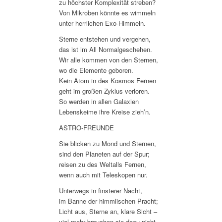
zu höchster Komplexität streben?
Von Mikroben könnte es wimmeln
unter herrlichen Exo-Himmeln.
Sterne entstehen und vergehen,
das ist im All Normalgeschehen.
Wir alle kommen von den Sternen,
wo die Elemente geboren.
Kein Atom in des Kosmos Fernen
geht im großen Zyklus verloren.
So werden in allen Galaxien
Lebenskeime ihre Kreise zieh’n.
ASTRO-FREUNDE
Sie blicken zu Mond und Sternen,
sind den Planeten auf der Spur;
reisen zu des Weltalls Fernen,
wenn auch mit Teleskopen nur.
Unterwegs in finsterer Nacht,
im Banne der himmlischen Pracht;
Licht aus, Sterne an, klare Sicht –
viel mehr brauchen sie dazu nicht.