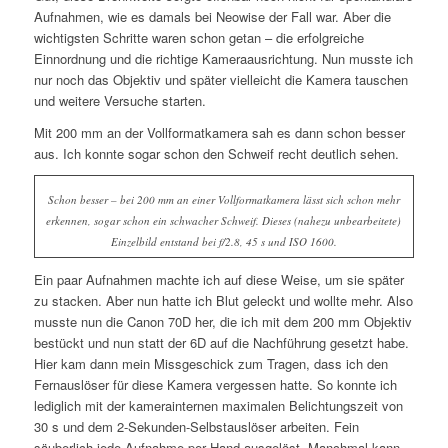
Aufnahmen, wie es damals bei Neowise der Fall war. Aber die
wichtigsten Schritte waren schon getan – die erfolgreiche
Einnordnung und die richtige Kameraausrichtung. Nun musste ich
nur noch das Objektiv und später vielleicht die Kamera tauschen
und weitere Versuche starten.
Mit 200 mm an der Vollformatkamera sah es dann schon besser
aus. Ich konnte sogar schon den Schweif recht deutlich sehen.
Schon besser – bei 200 mm an einer Vollformatkamera lässt sich schon mehr
erkennen, sogar schon ein schwacher Schweif. Dieses (nahezu unbearbeitete)
Einzelbild entstand bei f/2.8, 45 s und ISO 1600.
Ein paar Aufnahmen machte ich auf diese Weise, um sie später
zu stacken. Aber nun hatte ich Blut geleckt und wollte mehr. Also
musste nun die Canon 70D her, die ich mit dem 200 mm Objektiv
bestückt und nun statt der 6D auf die Nachführung gesetzt habe.
Hier kam dann mein Missgeschick zum Tragen, dass ich den
Fernauslöser für diese Kamera vergessen hatte. So konnte ich
lediglich mit der kamerainternen maximalen Belichtungszeit von
30 s und dem 2-Sekunden-Selbstauslöser arbeiten. Fein
säuberlich jede Aufnahme per Hand ausgelöst. Manchmal kann