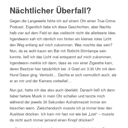
Nächtlicher Überfall?
Gegen die Langeweile hörte ich auf einem Ohr einen True-Crime-
Podcast. Eigentlich liebe ich diese Geschichten, aber Nachts
halb vier auf dem Feld ist das vielleicht nicht die allerbeste Idee.
Irgendwann sah ich nämlich von hinten ein kleines rotes Licht
den Weg entlang auf mich zukommen. Was mochte das sein?
Nun, da es wohl kaum ein Bär mit Rotlicht-Stirnlampe sein
konnte, ließ ich das Licht mal entspannt auf mich zukommen.
Irgendwann merkte ich dann, dass es von einer Zigarette kam,
deren Besitzer hier tatsächlich bei -3 Grad um 3:30 Uhr mit dem
Hund Gassi ging. Verrückt… Dachte er sich vermutlich auch, als
er an mir und der Kamera vorbeilief…
Nun gut, hatte ich das also auch überlebt. Danach ließ ich dann
lieber heitere Musik in mein Ohr schallen und tanzte mich
während der jeweils 30 Sekunden Aufnahmezeit immer ein
bisschen warm. Zwischendurch musste ich ja immer brav den
Auslöser drücken. Ich kam mir fast vor wie bei „Lost“ – musste
da nicht auch immer jemand einen Knopf drücken?