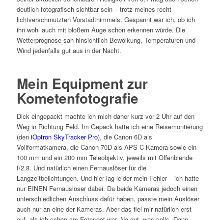
deutlich fotografisch sichtbar sein – trotz meines recht
lichtverschmutzten Vorstadthimmels. Gespannt war ich, ob ich
ihn wohl auch mit bloßem Auge schon erkennen würde. Die
Wetterprognose sah hinsichtlich Bewölkung, Temperaturen und
Wind jedenfalls gut aus in der Nacht.
Mein Equipment zur
Kometenfotografie
Dick eingepackt machte ich mich daher kurz vor 2 Uhr auf den
Weg in Richtung Feld. Im Gepäck hatte ich eine Reisemontierung
(den
iOptron SkyTracker Pro
), die Canon 6D als
Vollformatkamera, die Canon 70D als APS-C Kamera sowie ein
100 mm und ein 200 mm Teleobjektiv, jeweils mit Offenblende
f/2.8. Und natürlich einen Fernauslöser für die
Langzeitbelichtungen. Und hier lag leider mein Fehler – ich hatte
nur EINEN Fernauslöser dabei. Da beide Kameras jedoch einen
unterschiedlichen Anschluss dafür haben, passte mein Auslöser
auch nur an eine der Kameras. Aber das fiel mir natürlich erst
auf, als ich schon am Fotospot war. Na gut, was solls. Dann