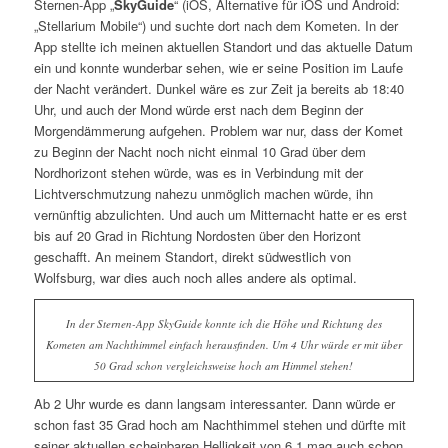
Sternen-App „
SkyGuide
“ (iOS, Alternative für iOS und Android:
„Stellarium Mobile“) und suchte dort nach dem Kometen. In der
App stellte ich meinen aktuellen Standort und das aktuelle Datum
ein und konnte wunderbar sehen, wie er seine Position im Laufe
der Nacht verändert. Dunkel wäre es zur Zeit ja bereits ab 18:40
Uhr, und auch der Mond würde erst nach dem Beginn der
Morgendämmerung aufgehen. Problem war nur, dass der Komet
zu Beginn der Nacht noch nicht einmal 10 Grad über dem
Nordhorizont stehen würde, was es in Verbindung mit der
Lichtverschmutzung nahezu unmöglich machen würde, ihn
vernünftig abzulichten. Und auch um Mitternacht hatte er es erst
bis auf 20 Grad in Richtung Nordosten über den Horizont
geschafft. An meinem Standort, direkt südwestlich von
Wolfsburg, war dies auch noch alles andere als optimal.
In der Sternen-App SkyGuide konnte ich die Höhe und Richtung des
Kometen am Nachthimmel einfach herausfinden. Um 4 Uhr würde er mit über
50 Grad schon vergleichsweise hoch am Himmel stehen!
Ab 2 Uhr wurde es dann langsam interessanter. Dann würde er
schon fast 35 Grad hoch am Nachthimmel stehen und dürfte mit
seiner aktuellen scheinbaren Helligkeit von 6,1 mag auch schon