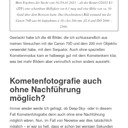
Mein Ergebnis der Nacht vom 18./19.01.2023 – als der Komet C/2022 E3
(ZTF) eine scheinbare Helligkeit von 6,1 mag und eine Höhe von ca. 50
Grad über dem Horizont hatte. Das (beschnittene) Bild entstand mit der
Canon 70D aus 48 Aufnahmen à 30 s bei 200 mm, f/2.8 und ISO 2000 –
2500.
Gestackt habe ich die 48 Bilder, die ich schlussendlich aus
meinen Versuchen mit der Canon 70D und dem 200 mm Objektiv
verwendet habe, mit dem Sequator. Auch ohne speziellen
Kometenmodus kam er halbwegs gut mit dem Kometenkern klar,
was bei mehr Bildern aber vermutlich schon anders aussieht.
Kometenfotografie auch
ohne Nachführung
möglich?
Immer wieder werde ich gefragt, ob Deep-Sky- oder in diesem
Fall Kometenfotografie denn auch ohne eine Nachführung
möglich wären. Nun, im Fall von Neowise war dies tatsächlich
möglich – er war so hell, dass er schon bei wenigen Sekunden