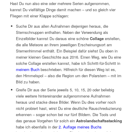
Hast Du nun also eine oder mehrere Serien aufgenommen,
kannst Du vielfältige Dinge damit machen – und so gleich vier
Fliegen mit einer Klappe schlagen:
Suche Dir aus allen Aufnahmen diejenigen heraus, die
Sternschnuppen enthalten. Neben der Verwendung als
Einzelbilder kannst Du daraus eine schöne
Collage
erstellen,
die alle Meteore an ihrem jeweiligen Erscheinungsort am
Sternenhimmel enthält. Ein Beispiel dafür siehst Du oben in
meiner kleinen Geschichte aus 2016. Einen Weg, wie Du eine
solche Collage erstellen kannst, habe ich Schritt-für-Schritt in
meinem Buch
beschrieben. Hilfreich für diesen Weg ist es,
den Himmelspol – also die Region um den Polarstern – mit im
Bild zu haben.
Greife Dir aus der Serie jeweils 5, 10, 15, 20 oder beliebig
viele weitere hintereinander aufgenommene Aufnahmen
heraus und stacke diese Bilder. Wenn Du dies vorher noch
nicht probiert hast, wirst Du eine deutliche Rauschreduzierung
erkennen – sogar schon bei nur fünf Bildern. Die Tools und
das genaue Vorgehen für solch ein
Astrolandschaftsstacking
habe ich ebenfalls in der
2. Auflage meines Buchs