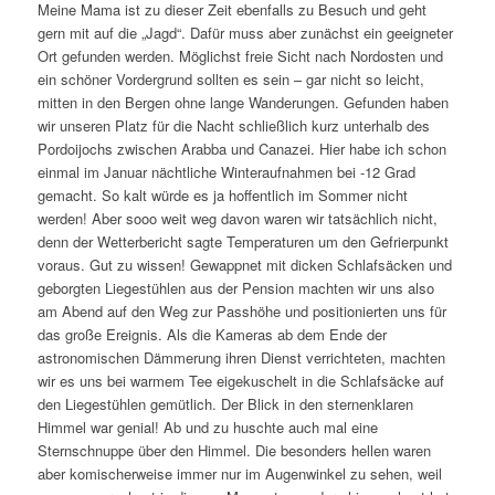
Meine Mama ist zu dieser Zeit ebenfalls zu Besuch und geht
gern mit auf die „Jagd“. Dafür muss aber zunächst ein geeigneter
Ort gefunden werden. Möglichst freie Sicht nach Nordosten und
ein schöner Vordergrund sollten es sein – gar nicht so leicht,
mitten in den Bergen ohne lange Wanderungen. Gefunden haben
wir unseren Platz für die Nacht schließlich kurz unterhalb des
Pordoijochs zwischen Arabba und Canazei. Hier habe ich schon
einmal im Januar nächtliche Winteraufnahmen bei -12 Grad
gemacht. So kalt würde es ja hoffentlich im Sommer nicht
werden! Aber sooo weit weg davon waren wir tatsächlich nicht,
denn der Wetterbericht sagte Temperaturen um den Gefrierpunkt
voraus. Gut zu wissen! Gewappnet mit dicken Schlafsäcken und
geborgten Liegestühlen aus der Pension machten wir uns also
am Abend auf den Weg zur Passhöhe und positionierten uns für
das große Ereignis. Als die Kameras ab dem Ende der
astronomischen Dämmerung ihren Dienst verrichteten, machten
wir es uns bei warmem Tee eigekuschelt in die Schlafsäcke auf
den Liegestühlen gemütlich. Der Blick in den sternenklaren
Himmel war genial! Ab und zu huschte auch mal eine
Sternschnuppe über den Himmel. Die besonders hellen waren
aber komischerweise immer nur im Augenwinkel zu sehen, weil