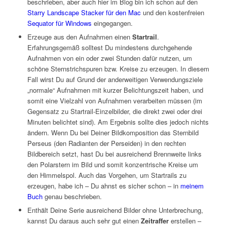
beschrieben, aber auch hier im Blog bin ich schon auf den
Starry Landscape Stacker für den Mac
und den kostenfreien
Sequator für Windows
eingegangen.
Erzeuge aus den Aufnahmen einen
Startrail
.
Erfahrungsgemäß solltest Du mindestens durchgehende
Aufnahmen von ein oder zwei Stunden dafür nutzen, um
schöne Sternstrichspuren bzw. Kreise zu erzeugen. In diesem
Fall wirst Du auf Grund der anderweitigen Verwendungsziele
„normale“ Aufnahmen mit kurzer Belichtungszeit haben, und
somit eine Vielzahl von Aufnahmen verarbeiten müssen (im
Gegensatz zu Startrail-Einzelbilder, die direkt zwei oder drei
Minuten belichtet sind). Am Ergebnis sollte dies jedoch nichts
ändern. Wenn Du bei Deiner Bildkomposition das Sternbild
Perseus (den Radianten der Perseiden) in den rechten
Bildbereich setzt, hast Du bei ausreichend Brennweite links
den Polarstern im Bild und somit konzentrische Kreise um
den Himmelspol. Auch das Vorgehen, um Startrails zu
erzeugen, habe ich – Du ahnst es sicher schon – in
meinem
Buch
genau beschrieben.
Enthält Deine Serie ausreichend Bilder ohne Unterbrechung,
kannst Du daraus auch sehr gut einen
Zeitraffer
erstellen –