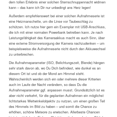
dem tollen Erlebnis einer solchen Sternschnuppennacht widmen
kann – das kann ich Dir nur unbedingt ans Herz legen!
Außerdem empfehlenswert bei einer solchen Aufnahmeserie ist
eine Heizmanschette, um die Linse vor Taubeschlag zu
schützen. Ich nutze hier gern ein Exemplar mit USB-Anschluss,
die ich mit einer normalen Powerbank betreiben kann. Je nach
Leistungsfähigkeit des Kameraakkus macht es auch Sinn, über
eine externe Stromversorgung der Kamera nachzudenken – um
beispielsweise die Aufnahmeserie nicht durch den Akkuwechsel
zu unterbrechen.
Die Aufnahmeparameter (ISO, Belichtungszeit, Blende) hängen
sehr stark davon ab, wo Du Dich befindest, wie dunkel es an
diesem Ort ist und ob der Mond am Himmel steht.
Wahrscheinlich werden sich ein oder mehrere dieser Kriterien
auch im Laufe der Nacht verändern, so dass Du die
Aufnahmeparameter ggf. anpassen musst. Grundsätzlich ist es
aber nicht verkehrt, für die geplanten Aufnahmen ein möglichst
lichtstarkes Weitwinkelobjektiv zu nutzen, um einen großen Teil
des Himmels im Bild zu haben – und somit die Chance zu
erhöhen, schöne Meteore zu erwischen. Allerbeste Chancen