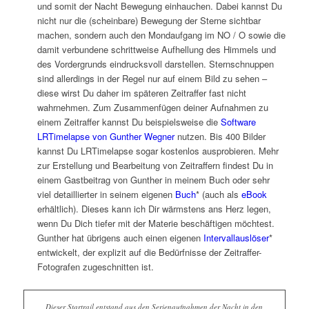
und somit der Nacht Bewegung einhauchen. Dabei kannst Du
nicht nur die (scheinbare) Bewegung der Sterne sichtbar
machen, sondern auch den Mondaufgang im NO / O sowie die
damit verbundene schrittweise Aufhellung des Himmels und
des Vordergrunds eindrucksvoll darstellen. Sternschnuppen
sind allerdings in der Regel nur auf einem Bild zu sehen –
diese wirst Du daher im späteren Zeitraffer fast nicht
wahrnehmen. Zum Zusammenfügen deiner Aufnahmen zu
einem Zeitraffer kannst Du beispielsweise die
Software
LRTimelapse von Gunther Wegner
nutzen. Bis 400 Bilder
kannst Du LRTimelapse sogar kostenlos ausprobieren. Mehr
zur Erstellung und Bearbeitung von Zeitraffern findest Du in
einem Gastbeitrag von Gunther in meinem Buch oder sehr
viel detaillierter in seinem eigenen
Buch
* (auch als
eBook
erhältlich). Dieses kann ich Dir wärmstens ans Herz legen,
wenn Du Dich tiefer mit der Materie beschäftigen möchtest.
Gunther hat übrigens auch einen eigenen
Intervallauslöser
*
entwickelt, der explizit auf die Bedürfnisse der Zeitraffer-
Fotografen zugeschnitten ist.
Dieser Startrail entstand aus den Serienaufnahmen der Nacht in den