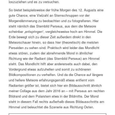
loszuziehen und es zu versuchen.
So bietet beispielsweise der frühe Morgen des 12. Augusts eine
gute Chance, eine Vielzahl an Sternschnuppen vor der
Morgendämmerung zu beobachten und zu fotografieren. Hier
steht nämlich das Sternbild Perseus, aus dem die Meteore
scheinbar „entspringen“, vergleichsweise hoch am Himmel. Die
Erde bewegt sich zu dieser Zeit außerdem direkt in den
Meteorschauer hinein, so dass hier (theoretisch) die meisten
Perseiden zu sehen sind. Praktisch wird leider das Mondlicht
etwas stören, zudem der abnehmende Mond in ähnlicher
Richtung wie der Radiant (das Sternbild Perseus) am Himmel
steht. Das Mondlicht hilft aber andererseits auch dabei, den
Vordergrund etwas aufzuhellen und somit zu schöneren
Bildkompositionen zu verhelfen. Und da die Chance auf längere
und hellere Meteore erfahrungsgemäß etwas entfernt vom
Radianten größer ist, bietet sich hier ein Bildausschnitt ähnlich
meiner Collage aus dem Jahr 2016 an – mit Perseus am rechten
Bildrand und dem Polarstern etwa in der Bildmitte. Der Mond
steht in diesem Fall rechts außerhalb dieses Bildausschnitts am
Himmel und beleuchtet die Szenerie aus Richtung Osten.