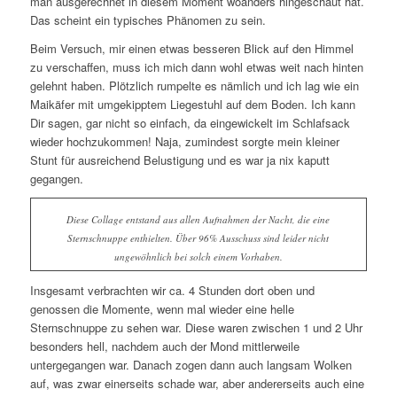
man ausgerechnet in diesem Moment woanders hingeschaut hat.
Das scheint ein typisches Phänomen zu sein.
Beim Versuch, mir einen etwas besseren Blick auf den Himmel
zu verschaffen, muss ich mich dann wohl etwas weit nach hinten
gelehnt haben. Plötzlich rumpelte es nämlich und ich lag wie ein
Maikäfer mit umgekipptem Liegestuhl auf dem Boden. Ich kann
Dir sagen, gar nicht so einfach, da eingewickelt im Schlafsack
wieder hochzukommen! Naja, zumindest sorgte mein kleiner
Stunt für ausreichend Belustigung und es war ja nix kaputt
gegangen.
Diese Collage entstand aus allen Aufnahmen der Nacht, die eine
Sternschnuppe enthielten. Über 96% Ausschuss sind leider nicht
ungewöhnlich bei solch einem Vorhaben.
Insgesamt verbrachten wir ca. 4 Stunden dort oben und
genossen die Momente, wenn mal wieder eine helle
Sternschnuppe zu sehen war. Diese waren zwischen 1 und 2 Uhr
besonders hell, nachdem auch der Mond mittlerweile
untergegangen war. Danach zogen dann auch langsam Wolken
auf, was zwar einerseits schade war, aber andererseits auch eine