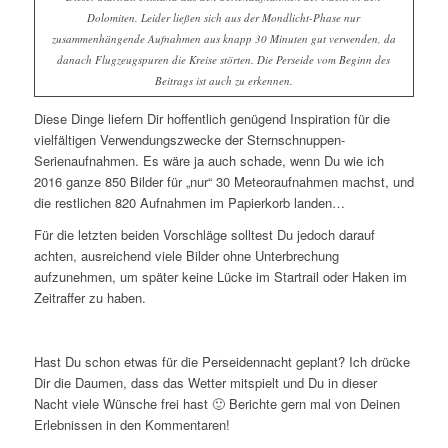
Dolomiten. Leider ließen sich aus der Mondlicht-Phase nur
zusammenhängende Aufnahmen aus knapp 30 Minuten gut verwenden, da
danach Flugzeugspuren die Kreise störten. Die Perseide vom Beginn des
Beitrags ist auch zu erkennen.
Diese Dinge liefern Dir hoffentlich genügend Inspiration für die
vielfältigen Verwendungszwecke der Sternschnuppen-
Serienaufnahmen. Es wäre ja auch schade, wenn Du wie ich
2016 ganze 850 Bilder für „nur“ 30 Meteoraufnahmen machst, und
die restlichen 820 Aufnahmen im Papierkorb landen…
Für die letzten beiden Vorschläge solltest Du jedoch darauf
achten, ausreichend viele Bilder ohne Unterbrechung
aufzunehmen, um später keine Lücke im Startrail oder Haken im
Zeitraffer zu haben.
Hast Du schon etwas für die Perseidennacht geplant? Ich drücke
Dir die Daumen, dass das Wetter mitspielt und Du in dieser
Nacht viele Wünsche frei hast 🙂 Berichte gern mal von Deinen
Erlebnissen in den Kommentaren!