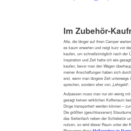
Im Zubehör-Kauf
Alle, die länger auf ihren Camper war
es kaum erwarten und neigt kurz vor de
kaufen, um schnellstmöglich nach der Ü
Inspiration und Zeit hatte ich wie gesag
kaufen, bevor man den Wagen überhaupt 
meiner Anschaffungen haben sich durch
erst, wenn man längere Zeit unterwegs i
sprechen, sondern eher von „Lehrgeld“,
Aufpassen muss man nur ein wenig mit 
gesagt keinen wirklichen Kofferraum bes
Dinge transportiert werden können – z
Die größten (geschlossenen) Stauräume 
das Seitenfach neben der Schiebetür un
nutzen, so wird dieser Raum unter der K
Planungen diese
Maßangaben im Nugge