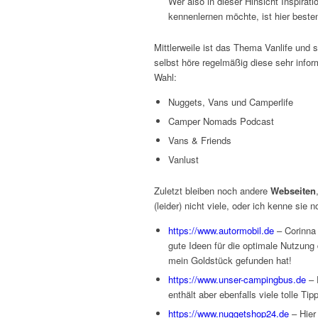
Wer also in dieser Hinsicht Inspira
kennenlernen möchte, ist hier best
Mittlerweile ist das Thema Vanlife und 
selbst höre regelmäßig diese sehr info
Wahl:
Nuggets, Vans und Camperlife
Camper Nomads Podcast
Vans & Friends
Vanlust
Zuletzt bleiben noch andere
Webseiten
(leider) nicht viele, oder ich kenne sie
https://www.autormobil.de
– Corinna 
gute Ideen für die optimale Nutzung
mein Goldstück gefunden hat!
https://www.unser-campingbus.de
– 
enthält aber ebenfalls viele tolle Tip
https://www.nuggetshop24.de
– Hier 