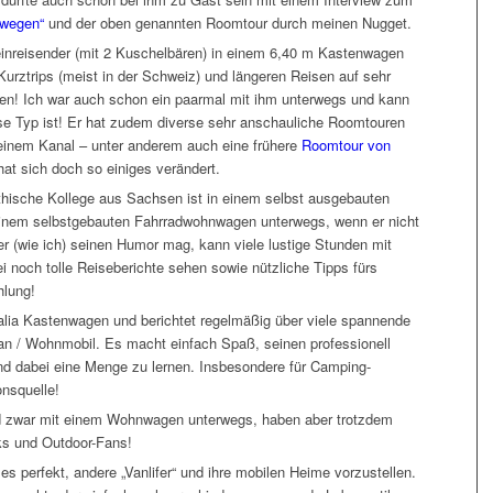
rwegen“
und der oben genannten Roomtour durch meinen Nugget.
lleinreisender (mit 2 Kuschelbären) in einem 6,40 m Kastenwagen
 Kurztrips (meist in der Schweiz) und längeren Reisen auf sehr
en! Ich war auch schon ein paarmal mit ihm unterwegs und kann
asse Typ ist! Er hat zudem diverse sehr anschauliche Roomtouren
einem Kanal – unter anderem auch eine frühere
Roomtour von
at sich doch so einiges verändert.
thische Kollege aus Sachsen ist in einem selbst ausgebauten
einem selbstgebauten Fahrradwohnwagen unterwegs, wenn er nicht
r (wie ich) seinen Humor mag, kann viele lustige Stunden mit
i noch tolle Reiseberichte sehen sowie nützliche Tipps fürs
hlung!
alia Kastenwagen und berichtet regelmäßig über viele spannende
/ Wohnmobil. Es macht einfach Spaß, seinen professionell
d dabei eine Menge zu lernen. Insbesondere für Camping-
onsquelle!
nd zwar mit einem Wohnwagen unterwegs, haben aber trotzdem
aks und Outdoor-Fans!
 es perfekt, andere „Vanlifer“ und ihre mobilen Heime vorzustellen.