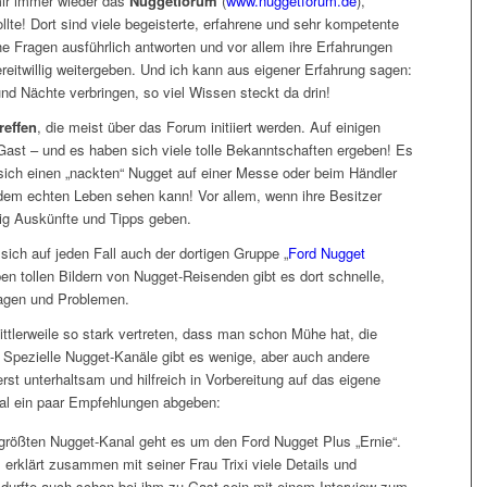
 mir immer wieder das
Nuggetforum
(
www.nuggetforum.de
),
lte! Dort sind viele begeisterte, erfahrene und sehr kompetente
he Fragen ausführlich antworten und vor allem ihre Erfahrungen
eitwillig weitergeben. Und ich kann aus eigener Erfahrung sagen:
d Nächte verbringen, so viel Wissen steckt da drin!
reffen
, die meist über das Forum initiiert werden. Auf einigen
u Gast – und es haben sich viele tolle Bekanntschaften ergeben! Es
sich einen „nackten“ Nugget auf einer Messe oder beim Händler
dem echten Leben sehen kann! Vor allem, wenn ihre Besitzer
dig Auskünfte und Tipps geben.
 sich auf jeden Fall auch der dortigen Gruppe „
Ford Nugget
en tollen Bildern von Nugget-Reisenden gibt es dort schnelle,
ragen und Problemen.
tlerweile so stark vertreten, dass man schon Mühe hat, die
. Spezielle Nugget-Kanäle gibt es wenige, aber auch andere
st unterhaltsam und hilfreich in Vorbereitung auf das eigene
 mal ein paar Empfehlungen abgeben:
 größten Nugget-Kanal geht es um den Ford Nugget Plus „Ernie“.
 erklärt zusammen mit seiner Frau Trixi viele Details und
 durfte auch schon bei ihm zu Gast sein mit einem Interview zum