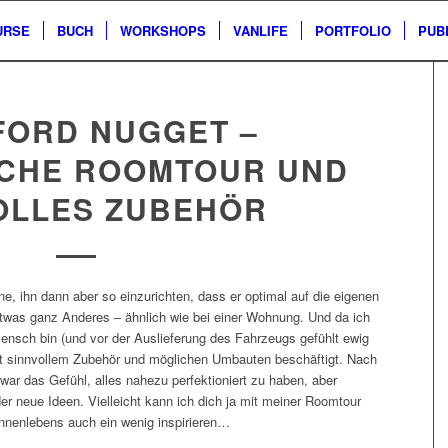
URSE
BUCH
WORKSHOPS
VANLIFE
PORTFOLIO
PUB
FORD NUGGET –
CHE ROOMTOUR UND
OLLES ZUBEHÖR
, ihn dann aber so einzurichten, dass er optimal auf die eigenen
etwas ganz Anderes – ähnlich wie bei einer Wohnung. Und da ich
Mensch bin (und vor der Auslieferung des Fahrzeugs gefühlt ewig
mit sinnvollem Zubehör und möglichen Umbauten beschäftigt. Nach
zwar das Gefühl, alles nahezu perfektioniert zu haben, aber
 neue Ideen. Vielleicht kann ich dich ja mit meiner Roomtour
Innenlebens auch ein wenig inspirieren…