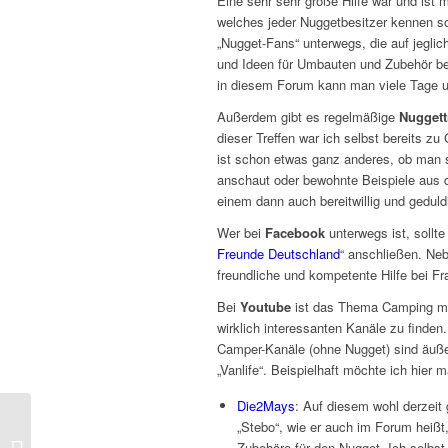
Eine sehr sehr große Hilfe war und ist
welches jeder Nuggetbesitzer kennen sol
„Nugget-Fans“ unterwegs, die auf jeglic
und Ideen für Umbauten und Zubehör ber
in diesem Forum kann man viele Tage un
Außerdem gibt es regelmäßige
Nuggett
dieser Treffen war ich selbst bereits z
ist schon etwas ganz anderes, ob man 
anschaut oder bewohnte Beispiele aus 
einem dann auch bereitwillig und gedul
Wer bei
Facebook
unterwegs ist, sollte
Freunde Deutschland
“ anschließen. Neb
freundliche und kompetente Hilfe bei F
Bei
Youtube
ist das Thema Camping mit
wirklich interessanten Kanäle zu finden
Camper-Kanäle (ohne Nugget) sind äußer
„Vanlife“. Beispielhaft möchte ich hier
Die2Mays
: Auf diesem wohl derzeit
„Stebo“, wie er auch im Forum heißt,
3 Jahre Ford Nugget –
Zubehöre für den Nugget. Ich selbst