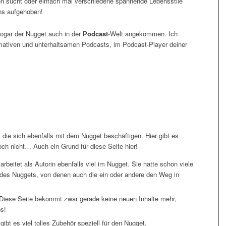
tion sucht oder einfach mal verschiedene spannende Lebensstile
ens aufgehoben!
sogar der Nugget auch in der
Podcast
-Welt angekommen. Ich
rmativen und unterhaltsamen Podcasts, im Podcast-Player deiner
, die sich ebenfalls mit dem Nugget beschäftigen. Hier gibt es
 noch nicht… Auch ein Grund für diese Seite hier!
arbeitet als Autorin ebenfalls viel im Nugget. Sie hatte schon viele
 des Nuggets, von denen auch die ein oder andere den Weg in
Diese Seite bekommt zwar gerade keine neuen Inhalte mehr,
ps!
gibt es viel tolles Zubehör speziell für den Nugget.