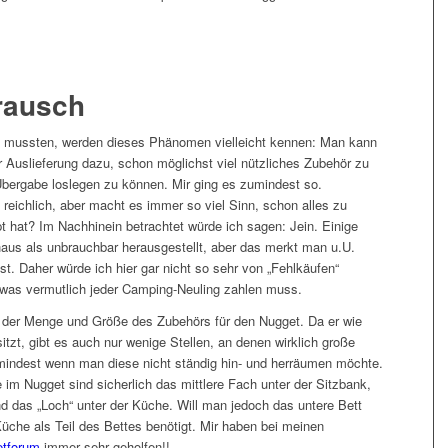
rausch
ten mussten, werden dieses Phänomen vielleicht kennen: Man kann
r Auslieferung dazu, schon möglichst viel nützliches Zubehör zu
bergabe loslegen zu können. Mir ging es zumindest so.
t reichlich, aber macht es immer so viel Sinn, schon alles zu
hat? Im Nachhinein betrachtet würde ich sagen: Jein. Einige
aus als unbrauchbar herausgestellt, aber das merkt man u.U.
st. Daher würde ich hier gar nicht so sehr von „Fehlkäufen“
 was vermutlich jeder Camping-Neuling zahlen muss.
der Menge und Größe des Zubehörs für den Nugget. Da er wie
itzt, gibt es auch nur wenige Stellen, an denen wirklich große
umindest wenn man diese nicht ständig hin- und herräumen möchte.
im Nugget sind sicherlich das mittlere Fach unter der Sitzbank,
d das „Loch“ unter der Küche. Will man jedoch das untere Bett
üche als Teil des Bettes benötigt. Mir haben bei meinen
tforum
immer sehr geholfen!!