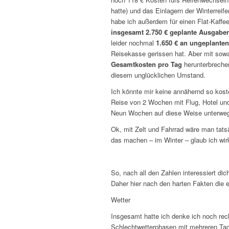
hatte) und das Einlagern der Winterreif
habe ich außerdem für einen Flat-Kaffe
insgesamt 2.750 € geplante Ausgabe
leider nochmal
1.650 € an ungeplante
Reisekasse gerissen hat. Aber mit sow
Gesamtkosten pro Tag
herunterbreche
diesem unglücklichen Umstand.
Ich könnte mir keine annähernd so kosten
Reise von 2 Wochen mit Flug, Hotel un
Neun Wochen auf diese Weise unterwegs
Ok, mit Zelt und Fahrrad wäre man tat
das machen – im Winter – glaub ich wirk
So, nach all den Zahlen interessiert di
Daher hier nach den harten Fakten die
Wetter
Insgesamt hatte ich denke ich noch rec
Schlechtwetterphasen mit mehreren Tagen