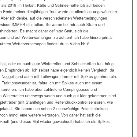
 als 2019 im Herbst. Kälte und Schnee hatte ich auf beiden
um Ende meiner diesjährigen Tour wurde es allerdings ungewöhnlich
. Aber ich denke, auf die verschiedensten Wetterbedingungen
owieso IMMER einstellen. So waren bei mir auch Sturm und
rhinderten. Es macht daher definitiv Sinn, sich die
en und auf Wetterwarnungen zu achten! Ich habe hierzu primär
tzten Wettervorhersagen findest du in Video Nr. 8.
igt, oder es auch gute Winterreifen und Schneeketten tun, hängt
 Empfinden ab. Ich selbst habe eigentlich keinen Vergleich, da
m Nugget (und auch mit Leihwagen) immer mit Spikes gefahren bin.
 Traktionswunder ist, fahre ich mit Spikes auch mit einem
interreifen. Ich habe aber zahlreiche Campingbusse und
en Winterreifen unterwegs waren und auch gut klar gekommen sind.
letträder (mit Stahlfelgen und Reifendruckkontrollsensoren, wie
 gekauft. Sie haben nun schon 2 neunwöchige Polarlichtreisen
noch mind. eine weitere vertragen. Von daher hat sich die
kauft (und dieses Mal wieder gewechselt) habe ich die Spikes