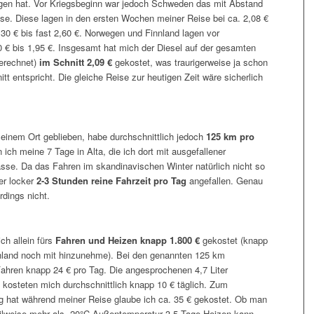
gen hat. Vor Kriegsbeginn war jedoch Schweden das mit Abstand
eise. Diese lagen in den ersten Wochen meiner Reise bei ca. 2,08 €
30 € bis fast 2,60 €. Norwegen und Finnland lagen vor
0 € bis 1,95 €. Insgesamt hat mich der Diesel auf der gesamten
gerechnet)
im Schnitt 2,09 €
gekostet, was traurigerweise ja schon
t entspricht. Die gleiche Reise zur heutigen Zeit wäre sicherlich
einem Ort geblieben, habe durchschnittlich jedoch
125 km pro
ich meine 7 Tage in Alta, die ich dort mit ausgefallener
sse. Da das Fahren im skandinavischen Winter natürlich nicht so
ier locker
2-3 Stunden reine Fahrzeit pro Tag
angefallen. Genau
rdings nicht.
ch allein fürs
Fahren und Heizen knapp 1.800 €
gekostet (knapp
chland noch mit hinzunehme). Bei den genannten 125 km
ahren knapp 24 € pro Tag. Die angesprochenen 4,7 Liter
 kosteten mich durchschnittlich knapp 10 € täglich. Zum
ng hat während meiner Reise glaube ich ca. 35 € gekostet. Ob man
teilweise mehr als -20°C Außentemperatur 3,5 Tage Heizen kann,