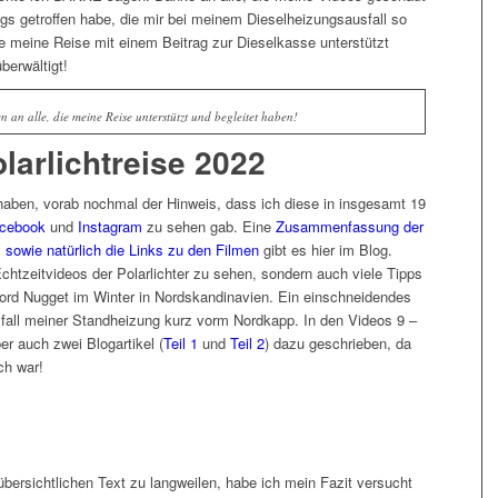
gs getroffen habe, die mir bei meinem Dieselheizungsausfall so
die meine Reise mit einem Beitrag zur Dieselkasse unterstützt
berwältigt!
an alle, die meine Reise unterstützt und begleitet haben!
larlichtreise 2022
t haben, vorab nochmal der Hinweis, dass ich diese in insgesamt 19
cebook
und
Instagram
zu sehen gab. Eine
Zusammenfassung der
 sowie natürlich die Links zu den Filmen
gibt es hier im Blog.
Echtzeitvideos der Polarlichter zu sehen, sondern auch viele Tipps
Ford Nugget im Winter in Nordskandinavien. Ein einschneidendes
usfall meiner Standheizung kurz vorm Nordkapp. In den Videos 9 –
er auch zwei Blogartikel (
Teil 1
und
Teil 2
) dazu geschrieben, da
ch war!
bersichtlichen Text zu langweilen, habe ich mein Fazit versucht