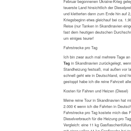
Februar begonnenen Ukraine-Krieg gele
teuerste Land hinsichtlich der Dieselpr
und kletterten dann zum Ende hin auf 2,
Kriegsbeginn etwa gleichauf bei ca. 1,9
Reise (nur Tanken in Skandinavien ein
fast dem heutigen deutschen Durchschnit
um einiges teurer!
Fahrstrecke pro Tag
Ich bin zwar auch mal mehrere Tage an 
Tag
in Skandinavien zurückgelegt, wenn 
Standheizung festsaß, mal außen vor la
schnell geht wie in Deutschland, sind h
gestoppt habe ich die reine Fahrzeit alle
Kosten für Fahren und Heizen (Diesel)
Meine reine Tour in Skandinavien hat mi
2.000 € wenn ich die Fahrten in Deuts
Fahrstrecke pro Tag kostete mich das F
Dieselverbrauch für die Heizung pro Tag
Vergleich: eine 11 kg Gasflaschenfüllu
mit einer vollen 11 kg Gasflasche bei 