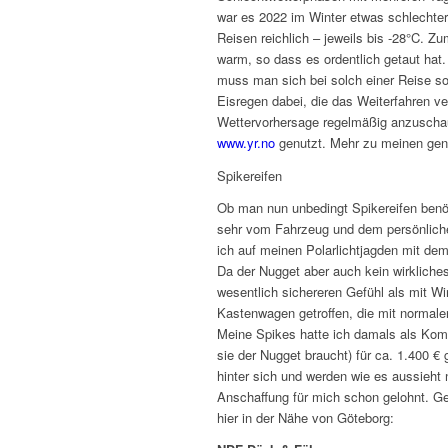
war es 2022 im Winter etwas schlechter
Reisen reichlich – jeweils bis -28°C. Z
warm, so dass es ordentlich getaut hat
muss man sich bei solch einer Reise s
Eisregen dabei, die das Weiterfahren ve
Wettervorhersage regelmäßig anzuschau
www.yr.no
genutzt. Mehr zu meinen genu
Spikereifen
Ob man nun unbedingt Spikereifen benöt
sehr vom Fahrzeug und dem persönlichen
ich auf meinen Polarlichtjagden mit de
Da der Nugget aber auch kein wirkliches
wesentlich sichereren Gefühl als mit W
Kastenwagen getroffen, die mit normal
Meine Spikes hatte ich damals als Komp
sie der Nugget braucht) für ca. 1.400 €
hinter sich und werden wie es aussieht 
Anschaffung für mich schon gelohnt. Ge
hier in der Nähe von Göteborg: