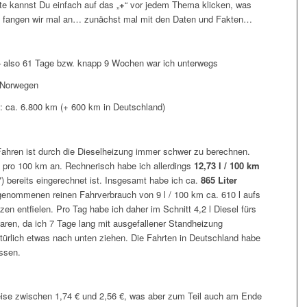
ste kannst Du einfach auf das „
+
“ vor jedem Thema klicken, was
so, fangen wir mal an… zunächst mal mit den Daten und Fakten…
 – also 61 Tage bzw. knapp 9 Wochen war ich unterwegs
 Norwegen
: ca. 6.800 km (+ 600 km in Deutschland)
Fahren ist durch die Dieselheizung immer schwer zu berechnen.
l pro 100 km an. Rechnerisch habe ich allerdings
12,73 l / 100 km
) bereits eingerechnet ist. Insgesamt habe ich ca.
865 Liter
enommenen reinen Fahrverbrauch von 9 l / 100 km ca. 610 l aufs
en entfielen. Pro Tag habe ich daher im Schnitt 4,2 l Diesel fürs
aren, da ich 7 Tage lang mit ausgefallener Standheizung
türlich etwas nach unten ziehen. Die Fahrten in Deutschland habe
ssen.
 Reise zwischen 1,74 € und 2,56 €, was aber zum Teil auch am Ende