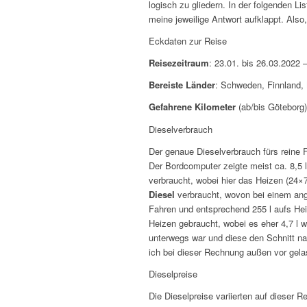
logisch zu gliedern. In der folgenden Li
meine jeweilige Antwort aufklappt. Al
Eckdaten zur Reise
Reisezeitraum
: 23.01. bis 26.03.2022
Bereiste Länder
: Schweden, Finnland,
Gefahrene Kilometer
(ab/bis Göteborg)
Dieselverbrauch
Der genaue Dieselverbrauch fürs reine 
Der Bordcomputer zeigte meist ca. 8,5 
verbraucht, wobei hier das Heizen (24×7
Diesel
verbraucht, wovon bei einem ang
Fahren und entsprechend 255 l aufs Heiz
Heizen gebraucht, wobei es eher 4,7 l w
unterwegs war und diese den Schnitt na
ich bei dieser Rechnung außen vor gela
Dieselpreise
Die Dieselpreise variierten auf dieser