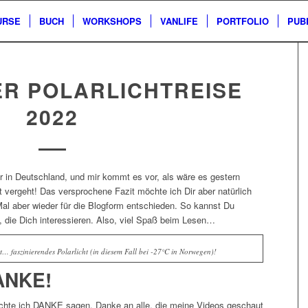
URSE
BUCH
WORKSHOPS
VANLIFE
PORTFOLIO
PUB
ER POLARLICHTREISE
2022
r in Deutschland, und mir kommt es vor, als wäre es gestern
 vergeht! Das versprochene Fazit möchte ich Dir aber natürlich
Mal aber wieder für die Blogform entschieden. So kannst Du
, die Dich interessieren. Also, viel Spaß beim Lesen…
… faszinierendes Polarlicht (in diesem Fall bei -27°C in Norwegen)!
ANKE!
hte ich DANKE sagen. Danke an alle, die meine Videos geschaut