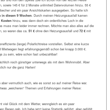
en, sowie 145 € für 2 Monate unlimited Datenvolumen hinzu. 55 €
ebecher und ein paar Ansichtskarten ausgegeben. So hatte ich
n in diesen 9 Wochen
. Durch meinen Heizungsausfall kamen
n Kosten
hinzu, was dann doch ein ordentliches Loch in die
as muss man leider immer rechnen. Möchte man also alles auf die
n, so waren das ca.
51 €
ohne den Heizungsausfall und
72 €
mit
effiziente (lange) Polarlichtreise vorstellen. Selbst eine kurze
d Mietwagen liegt erfahrungsgemäß schon bei knapp 3.000 €.
 zu sein, wäre schon fast unbezahlbar!
sächlich noch günstiger unterwegs als mit dem Wohnmobil. Aber
lich nur die ganz Harten!
ch aber vermutlich auch, wie es sonst so auf meiner Reise war.
 etwas „weicheren“ Themen und Erfahrungen meiner Reise:
ht viel Glück mit dem Wetter, wenngleich es ein paar
 Regen gab. Ich habe jetzt keine Statistik geführt, aber gefühlt