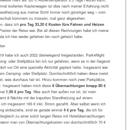
al isolierten Kastenwagen ist dies nach meiner Erfahrung nicht
eselheizung aus meiner Sicht immer noch günstiger weg – vom
achschub kümmern zu müssen, mal ganz abgesehen.
n, dass ich
pro Tag 33,20 € Kosten fürs Fahren und Heizen
e Posten der Reise war. Bei all diesen Rechnungen habe ich meine
da ich hier weder gefahren bin noch geheizt habe.
ten
019 habe ich auch 2022 überwiegend freigestanden. Park4Night
ping- oder Stellplätze bin ich nur gefahren, wenn es in der Gegend
 dort vor Ort eine spezielle Aktivität geplant hatte. Insgesamt war
em Camping- oder Stellplatz. Durchschnittlich haben diese meist
t, was durchaus fair ist. Hinzu kommen noch zwei Parkplätze,
ar. Insgesamt haben mich diese
6 Übernachtungen knapp 80 €
 mal
1,50 € pro Tag
. Was auch hier außen vor ist, ist mein
samt 8 Nächte mit der kaputten Standheizung auf einem
 ich insgesamt 165 € inkl. Strom gezahlt. Aber selbst wenn ich
ng einbeziehe, sind es gerade einmal
4 € pro Tag
, die ich für
rgleich zu einer solch langen Reise mit Hotelübernachtungen
, wenn man von Übernachtungskosten von durchschnittlich 70 €