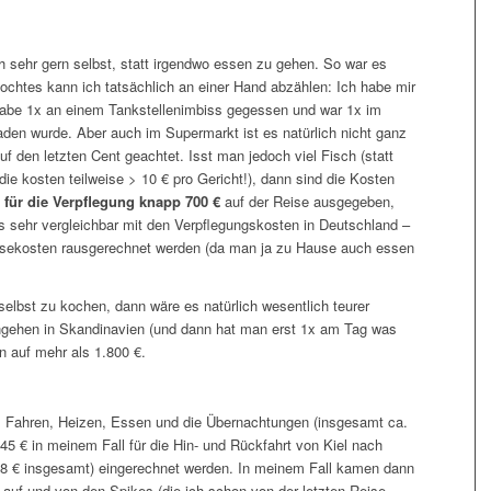
h sehr gern selbst, statt irgendwo essen zu gehen. So war es
ochtes kann ich tatsächlich an einer Hand abzählen: Ich habe mir
abe 1x an einem Tankstellenimbiss gegessen und war 1x im
aden wurde. Aber auch im Supermarkt ist es natürlich nicht ganz
uf den letzten Cent geachtet. Isst man jedoch viel Fisch (statt
(die kosten teilweise > 10 € pro Gericht!), dann sind die Kosten
h
für die Verpflegung knapp 700 €
auf der Reise ausgegeben,
das sehr vergleichbar mit den Verpflegungskosten in Deutschland –
isekosten rausgerechnet werden (da man ja zu Hause auch essen
 selbst zu kochen, dann wäre es natürlich wesentlich teurer
gehen in Skandinavien (und dann hat man erst 1x am Tag was
 auf mehr als 1.800 €.
 Fahren, Heizen, Essen und die Übernachtungen (insgesamt ca.
5 € in meinem Fall für die Hin- und Rückfahrt von Kiel nach
. 8 € insgesamt) eingerechnet werden. In meinem Fall kamen dann
auf und von den Spikes (die ich schon von der letzten Reise