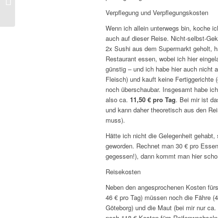
Camper!
Verpflegung und Verpflegungskosten
Wenn ich allein unterwegs bin, koche ic
auch auf dieser Reise. Nicht-selbst-Gek
2x Sushi aus dem Supermarkt geholt, h
Restaurant essen, wobei ich hier eingel
günstig – und ich habe hier auch nicht a
Fleisch) und kauft keine Fertiggerichte 
noch überschaubar. Insgesamt habe ic
also ca.
11,50 € pro Tag
. Bei mir ist 
und kann daher theoretisch aus den Re
muss).
Hätte ich nicht die Gelegenheit gehabt,
geworden. Rechnet man 30 € pro Essen
gegessen!), dann kommt man hier schon
Reisekosten
Neben den angesprochenen Kosten fürs
46 € pro Tag) müssen noch die Fähre (44
Göteborg) und die Maut (bei mir nur ca
noch 118 € Kosten fürs Reifenwechseln 