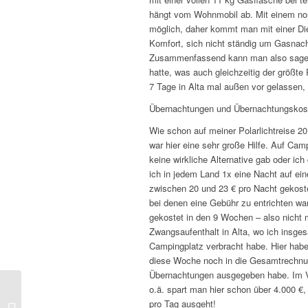
hängt vom Wohnmobil ab. Mit einem norm
möglich, daher kommt man mit einer Di
Komfort, sich nicht ständig um Gasn
Zusammenfassend kann man also sage
hatte, was auch gleichzeitig der größt
7 Tage in Alta mal außen vor gelassen, 
Übernachtungen und Übernachtungskos
Wie schon auf meiner Polarlichtreise 2
war hier eine sehr große Hilfe. Auf Cam
keine wirkliche Alternative gab oder ich
ich in jedem Land 1x eine Nacht auf ein
zwischen 20 und 23 € pro Nacht gekoste
bei denen eine Gebühr zu entrichten w
gekostet in den 9 Wochen – also nicht
Zwangsaufenthalt in Alta, wo ich insge
Campingplatz verbracht habe. Hier habe
diese Woche noch in die Gesamtrechnu
Übernachtungen ausgegeben habe. Im Ve
o.ä. spart man hier schon über 4.000 €
Packrafting – ideale
pro Tag ausgeht!
Paddelboote für